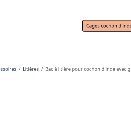
Cages cochon d'ind
ssoires
Litières
Bac à litière pour cochon d'inde avec g