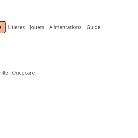
e
Litières
Jouets
Alimentations
Guide
rille - Oncpcare