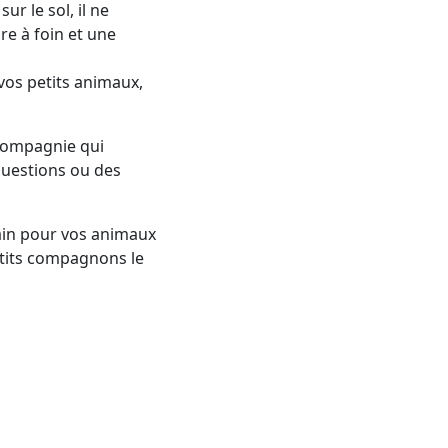
r le sol, il ne
e à foin et une
 vos petits animaux,
compagnie qui
questions ou des
sain pour vos animaux
petits compagnons le