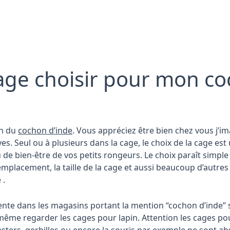
age choisir pour mon c
on du
cochon d’inde
. Vous appréciez être bien chez vous j’i
s. Seul ou à plusieurs dans la cage, le choix de la cage est 
 de bien-être de vos petits rongeurs. Le choix paraît simpl
mplacement, la taille de la cage et aussi beaucoup d’autres
e .
ente dans les magasins portant la mention “cochon d’inde” 
ême regarder les cages pour lapin. Attention les cages po
sters, gerbilles ou encore la souris par exemple ne sont a