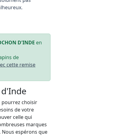
alheureux.
OCHON D'INDE
en
lapins de
ec cette remise
 d'Inde
 pourrez choisir
esoins de votre
uver celle qui
e nombreuses marques
te. Nous espérons que