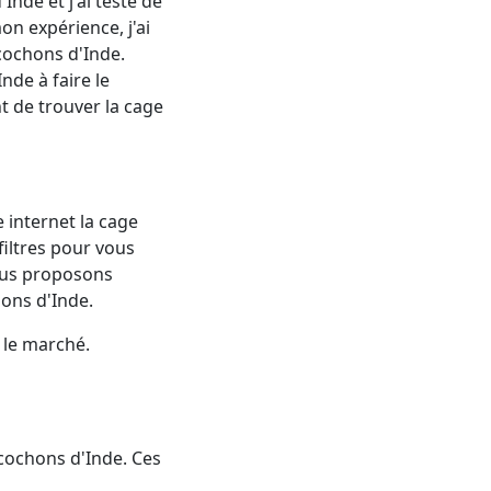
Inde et j'ai testé de
n expérience, j'ai
 cochons d'Inde.
nde à faire le
t de trouver la cage
 internet la cage
filtres pour vous
vous proposons
ons d'Inde.
r le marché.
cochons d'Inde. Ces