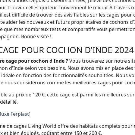
chons d'Inde. Depuis plusieurs années, j'élève des cochons d'
 trouver celles qui leur conviennent le mieux. À travers mo
il est difficile de trouver des avis fiables sur les cages pour
te aider les nouveaux et futurs propriétaires de cochons d'I
ère que mes nombreux tests et comparatifs vous permettron
pagnon. Bonne visite !
CAGE POUR COCHON D'INDE 2024
ure cage pour cochon d'Inde ?
Vous trouverez sur notre site
hon d'Inde selon vos besoins. Nous avons mis en place des 
ge idéale en fonction des fonctionnalités souhaitées. Nous 
e nous considérons comme les meilleures cages pour coch
ble au prix de 120 €, cette cage est parmi les meilleures su
étaillé.
luxe Ferplast
]
 de cages Living World offre des habitats complets pour 
 et bien équipés, coûtant entre 150 et 200 €.