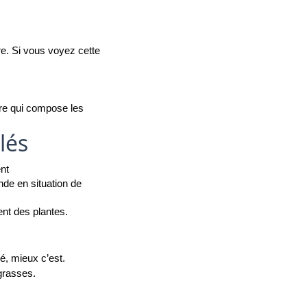
e. Si vous voyez cette 
ire qui compose les 
 
ulés
nt
nde en situation de 
ent des plantes. 
é, mieux c’est. 
grasses.  