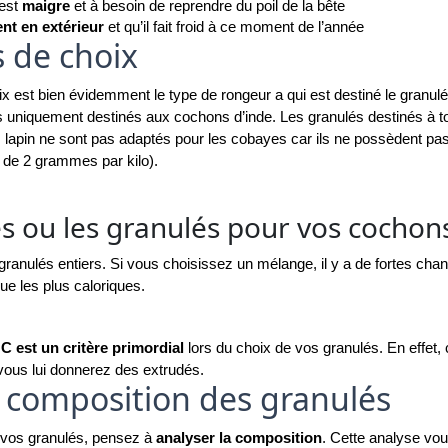
est 
maigre
 et à besoin de reprendre du poil de la bête 
ent en extérieur
 et qu’il fait froid à ce moment de l’année
s de choix
ix est bien évidemment le type de rongeur a qui est destiné le granul
s uniquement destinés aux cochons d’inde. Les granulés destinés à to
s lapin ne sont pas adaptés pour les cobayes car ils ne possèdent pa
 de 2 grammes par kilo). 
 ou les granulés pour vos cochons
 granulés entiers. Si vous choisissez un mélange, il y a de fortes cha
ue les plus caloriques. 
C est un critère primordial
 lors du choix de vos granulés. En effet, 
 vous lui donnerez des extrudés. 
a composition des granulés
e vos granulés, pensez à 
analyser la composition