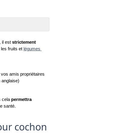
il est 
strictement 
es fruits et 
légumes 
 vos amis propriétaires 
 anglaise) 
 cela 
permettra 
ne santé.
pour cochon