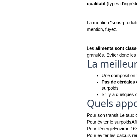
qualitatif 
(types d’ingrédi
La mention “sous-produits
mention, fuyez.
Les 
aliments sont class
granulés. Eviter donc le
La meilleu
Une composition f
Pas de céréales
 
surpoids 
S’il y a quelques 
Quels appo
Pour son transit 
Le taux d
Pour éviter le surpoids
Af
Pour l’énergie
Environ 16%
Pour éviter les calculs r