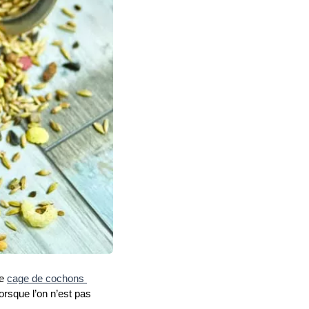
e 
cage de cochons 
orsque l’on n’est pas 